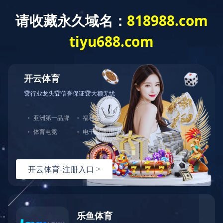
没有找到站点
您的请求在Web服务器中没有找到对应的站点！
可能原因：
您没有将此域名或IP绑定到对应站点!
配置文件未生效!
如何解决：
检查是否已经绑定到对应站点，若确认已绑定，请尝试重载Web服
检查端口是否正确；
若您使用了CDN产品，请尝试清除CDN缓存；
普通网站访客，请联系网站管理员；