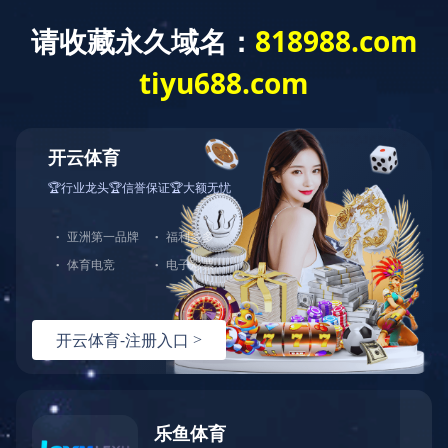
没有找到站点
您的请求在Web服务器中没有找到对应的站点！
可能原因：
您没有将此域名或IP绑定到对应站点!
配置文件未生效!
如何解决：
检查是否已经绑定到对应站点，若确认已绑定，请尝试重载Web服
检查端口是否正确；
若您使用了CDN产品，请尝试清除CDN缓存；
普通网站访客，请联系网站管理员；