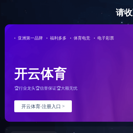
没有找
您的请求
可能原
您没
配置
如何解
检查
检查