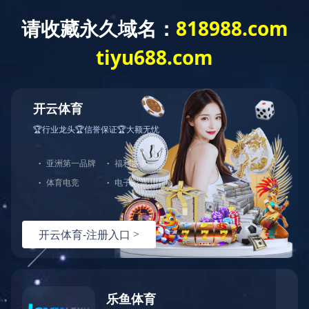
没有找到站点
您的请求在Web服务器中没有找到对应的站点！
可能原因：
您没有将此域名或IP绑定到对应站点!
配置文件未生效!
如何解决：
检查是否已经绑定到对应站点，若确认已绑定，请尝试重载Web服
检查端口是否正确；
若您使用了CDN产品，请尝试清除CDN缓存；
普通网站访客，请联系网站管理员；