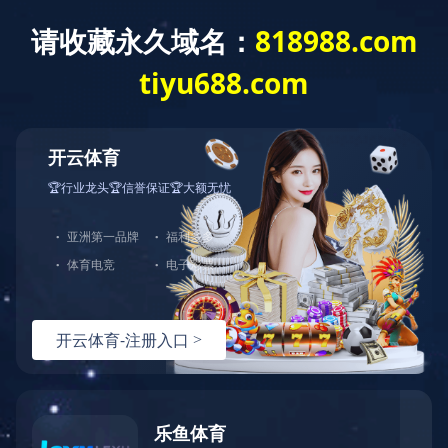
没有找到站点
您的请求在Web服务器中没有找到对应的站点！
可能原因：
您没有将此域名或IP绑定到对应站点!
配置文件未生效!
如何解决：
检查是否已经绑定到对应站点，若确认已绑定，请尝试重载Web服
检查端口是否正确；
若您使用了CDN产品，请尝试清除CDN缓存；
普通网站访客，请联系网站管理员；